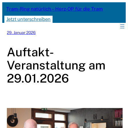
Zum
Tram-Ring natürlich – Herz-OP für die Tram
Inhalt
Jetzt unterschreiben
springen
29. Januar 2026
Auftakt-
Veranstaltung am
29.01.2026