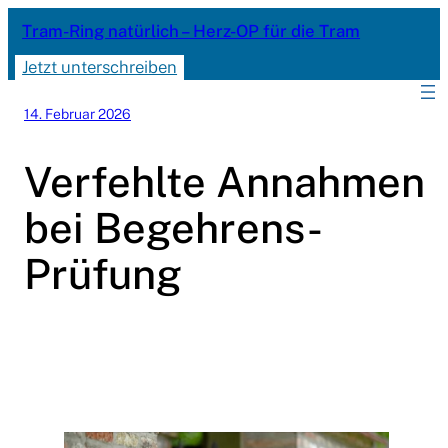
Zum
Tram-Ring natürlich – Herz-OP für die Tram
Inhalt
Jetzt unterschreiben
springen
14. Februar 2026
Verfehlte Annahmen
bei Begehrens-
Prüfung